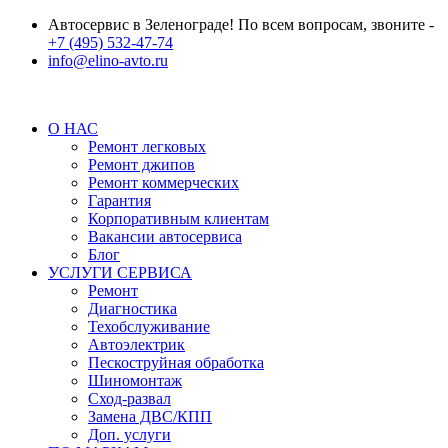
Автосервис в Зеленограде! По всем вопросам, звоните -
+7 (495) 532-47-74
info@elino-avto.ru
О НАС
Ремонт легковых
Ремонт джипов
Ремонт коммерческих
Гарантия
Корпоративным клиентам
Вакансии автосервиса
Блог
УСЛУГИ СЕРВИСА
Ремонт
Диагностика
Техобслуживание
Автоэлектрик
Пескоструйная обработка
Шиномонтаж
Сход-развал
Замена ДВС/КПП
Доп. услуги