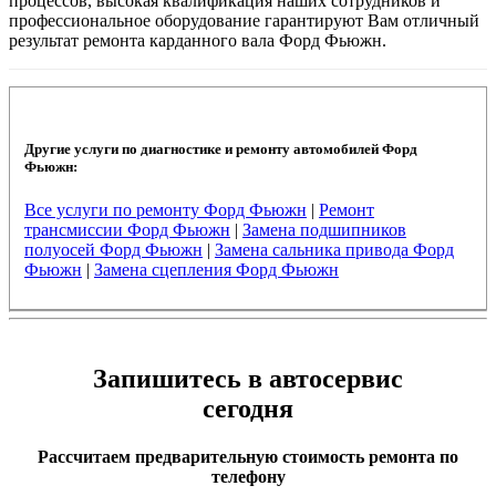
процессов, высокая квалификация наших сотрудников и
профессиональное оборудование гарантируют Вам отличный
результат ремонта карданного вала Форд Фьюжн.
Другие услуги по диагностике и ремонту автомобилей Форд
Фьюжн:
Все услуги по ремонту Форд Фьюжн
|
Ремонт
трансмиссии Форд Фьюжн
|
Замена подшипников
полуосей Форд Фьюжн
|
Замена сальника привода Форд
Фьюжн
|
Замена сцепления Форд Фьюжн
Запишитесь в автосервис
сегодня
Рассчитаем предварительную стоимость ремонта по
телефону