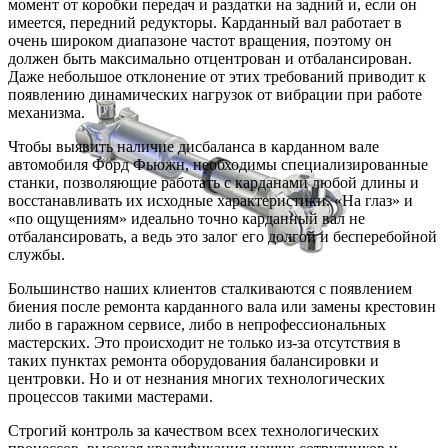
момент от коробки передач и раздатки на задний и, если он
имеется, передний редукторы. Карданный вал работает в
очень широком диапазоне частот вращения, поэтому он
должен быть максимально отцентрован и отбалансирован.
Даже небольшое отклонение от этих требований приводит к
появлению динамических нагрузок от вибрации при работе
механизма.
Чтобы выявить наличие дисбаланса в карданном вале
автомобиля Форд Фьюжн, необходимы специализированные
станки, позволяющие работать с карданами любой длины и
восстанавливать их исходные характеристики. «На глаз» и
«по ощущениям» идеально точно карданный вал не
отбалансировать, а ведь это залог его долгой и бесперебойной
службы.
Большинство наших клиентов сталкиваются с появлением
биения после ремонта карданного вала или замены крестовин
либо в гаражном сервисе, либо в непрофессиональных
мастерских. Это происходит не только из-за отсутствия в
таких пунктах ремонта оборудования балансировки и
центровки. Но и от незнания многих технологических
процессов такими мастерами.
Строгий контроль за качеством всех технологических