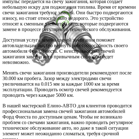
импульс передается на свечу зажигания, которая создает
небольшую искру для поджигания топлива. Время от времени
свечи зажигания требуют замены. Они быстро подвергаются
износу, но стоят относительно недорого. Это устройство
относят к сменным элементам авто, которые подвергаются
замене в процессе регулярного технического обслуживания.
Доступная услуга замена свечей зажигания поможет
автовладельцам быстро вернуть работоспособность своего
автомобиля Форд Фиеста. С неисправностью свечей
зажигания завести авто привычным способом будет
невозможно.
Менять свечи зажигания производители рекомендуют после
30.000 км пробега. Зазор между электродами свечи
увеличивается на 0.015 мм за каждые 1000 км за время
эксплуатации. Проводить осмотр свечей рекомендуется
проводить через каждые 5000 км.
В нашей мастерской Елино-АВТО для клиентов проводится
профессиональная замена свечей зажигания автомобилей
Форд Фиеста по доступным ценам. Чтобы не возникало
проблем со свечами зажигания, важно проводить регулярное
техническое обслуживание авто, но даже в такой ситуации
элемент может неожиданно сломаться, требуя срочной