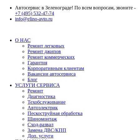
Автосервис в Зеленограде! По всем вопросам, звоните -
+7 (495) 532-47-74
info@elino-avto.ru
О НАС
Ремонт легковых
Ремонт джипов
Ремонт коммерческих
Гарантия
Корпоративным клиентам
Вакансии автосервиса
Блог
УСЛУГИ СЕРВИСА
Ремонт
Диагностика
Техобслуживание
Автоэлектрик
Пескоструйная обработка
Шиномонтаж
Сход-развал
Замена ДВС/КПП
Доп. услуги