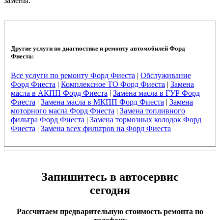
замены.
Другие услуги по диагностике и ремонту автомобилей Форд
Фиеста:
Все услуги по ремонту Форд Фиеста
|
Обслуживание
Форд Фиеста
|
Комплексное ТО Форд Фиеста
|
Замена
масла в АКПП Форд Фиеста
|
Замена масла в ГУР Форд
Фиеста
|
Замена масла в МКПП Форд Фиеста
|
Замена
моторного масла Форд Фиеста
|
Замена топливного
фильтра Форд Фиеста
|
Замена тормозных колодок Форд
Фиеста
|
Замена всех фильтров на Форд Фиеста
Запишитесь в автосервис
сегодня
Рассчитаем предварительную стоимость ремонта по