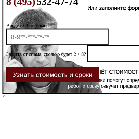
8 (495)
532-47-74
Введите Ваш номер
Защита от спама, сколько будет 2 + 8?
×