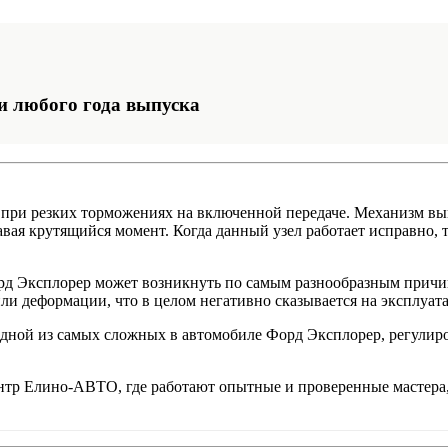
и любого года выпуска
к при резких торможениях на включенной передаче. Механизм в
авая крутящийся момент. Когда данный узел работает исправно,
рд Эксплорер может возникнуть по самым разнообразным причина
ли деформации, что в целом негативно сказывается на эксплуат
одной из самых сложных в автомобиле Форд Эксплорер, регулиро
нтр Елино-АВТО, где работают опытные и проверенные мастера,