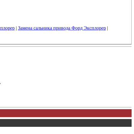
сплорер
|
Замена сальника привода Форд Эксплорер
|
у