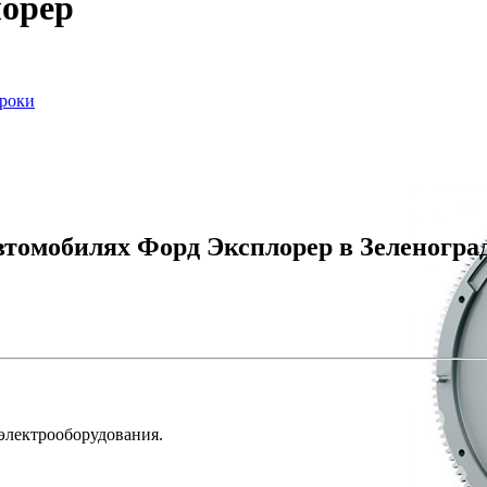
лорер
сроки
втомобилях Форд Эксплорер в Зеленогра
 электрооборудования.