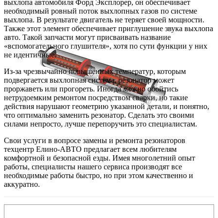
выхлопа автомобиля Форд Эксплорер, он обеспечивает
необходимый ровный поток выхлопных газов по системе
выхлопа. В результате двигатель не теряет своей мощности.
Также этот элемент обеспечивает приглушение звука выхлопа
авто. Такой запчасти могут присваивать название
«вспомогательного глушителя», хотя по сути функции у них
не идентичные.
Из-за чрезвычайно повышенных температур, которым
подвергается выхлопная система, резонатор может
проржаветь или прогореть. Иногда можно обойтись
нетрудоемким ремонтом посредством сварки, но такие
действия нарушают геометрию указанной детали, и понятно,
что оптимально заменить резонатор. Сделать это своими
силами непросто, лучше перепоручить это специалистам.
Свои услуги в вопросе замены и ремонта резонаторов
техцентр Елино-АВТО предлагает всем любителям
комфортной и безопасной езды. Имея многолетний опыт
работы, специалисты нашего сервиса производят все
необходимые работы быстро, но при этом качественно и
аккуратно.