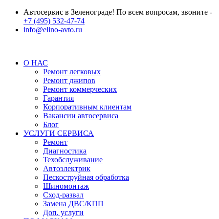
Автосервис в Зеленограде! По всем вопросам, звоните -
+7 (495) 532-47-74
info@elino-avto.ru
О НАС
Ремонт легковых
Ремонт джипов
Ремонт коммерческих
Гарантия
Корпоративным клиентам
Вакансии автосервиса
Блог
УСЛУГИ СЕРВИСА
Ремонт
Диагностика
Техобслуживание
Автоэлектрик
Пескоструйная обработка
Шиномонтаж
Сход-развал
Замена ДВС/КПП
Доп. услуги