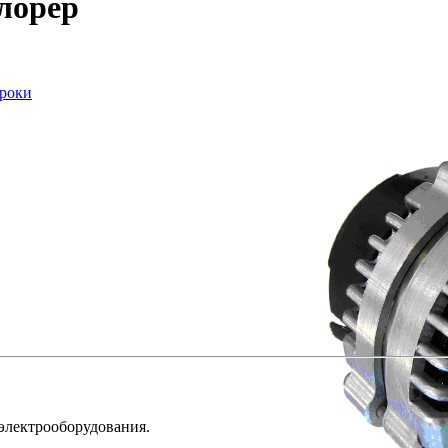
лорер
сроки
 электрооборудования.