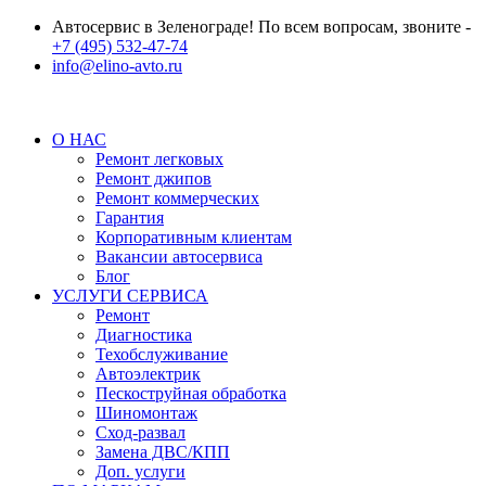
Автосервис в Зеленограде! По всем вопросам, звоните -
+7 (495) 532-47-74
info@elino-avto.ru
О НАС
Ремонт легковых
Ремонт джипов
Ремонт коммерческих
Гарантия
Корпоративным клиентам
Вакансии автосервиса
Блог
УСЛУГИ СЕРВИСА
Ремонт
Диагностика
Техобслуживание
Автоэлектрик
Пескоструйная обработка
Шиномонтаж
Сход-развал
Замена ДВС/КПП
Доп. услуги