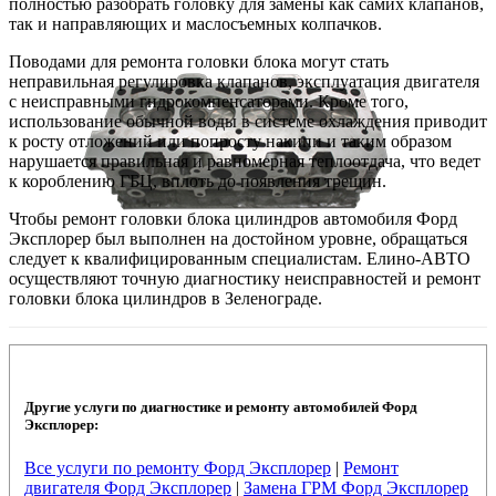
полностью разобрать головку для замены как самих клапанов,
так и направляющих и маслосъемных колпачков.
Поводами для ремонта головки блока могут стать
неправильная регулировка клапанов, эксплуатация двигателя
с неисправными гидрокомпенсаторами. Кроме того,
использование обычной воды в системе охлаждения приводит
к росту отложений или попросту накипи и таким образом
нарушается правильная и равномерная теплоотдача, что ведет
к короблению ГБЦ, вплоть до появления трещин.
Чтобы ремонт головки блока цилиндров автомобиля Форд
Эксплорер был выполнен на достойном уровне, обращаться
следует к квалифицированным специалистам. Елино-АВТО
осуществляют точную диагностику неисправностей и ремонт
головки блока цилиндров в Зеленограде.
Другие услуги по диагностике и ремонту автомобилей Форд
Эксплорер:
Все услуги по ремонту Форд Эксплорер
|
Ремонт
двигателя Форд Эксплорер
|
Замена ГРМ Форд Эксплорер