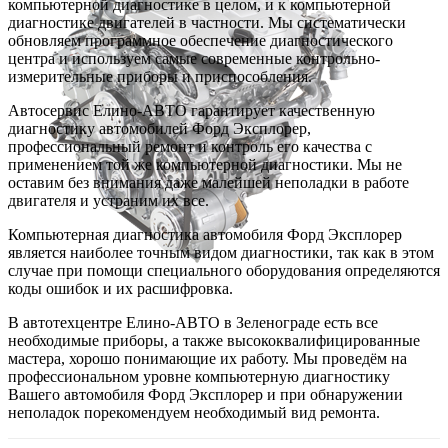
компьютерной диагностике в целом, и к компьютерной
диагностике двигателей в частности. Мы систематически
обновляем программное обеспечение диагностического
центра и используем самые современные контрольно-
измерительные приборы и приспособления.
Автосервис Елино-АВТО гарантирует качественную
диагностику автомобилей Форд Эксплорер,
профессиональный ремонт и контроль его качества с
применением той же компьютерной диагностики. Мы не
оставим без внимания даже малейшей неполадки в работе
двигателя и устраним их все.
Компьютерная диагностика автомобиля Форд Эксплорер
является наиболее точным видом диагностики, так как в этом
случае при помощи специального оборудования определяются
коды ошибок и их расшифровка.
В автотехцентре Елино-АВТО в Зеленограде есть все
необходимые приборы, а также высококвалифицированные
мастера, хорошо понимающие их работу. Мы проведём на
профессиональном уровне компьютерную диагностику
Вашего автомобиля Форд Эксплорер и при обнаружении
неполадок порекомендуем необходимый вид ремонта.