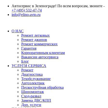
Автосервис в Зеленограде! По всем вопросам, звоните -
+7 (495) 532-47-74
info@elino-avto.ru
О НАС
Ремонт легковых
Ремонт джипов
Ремонт коммерческих
Гарантия
Корпоративным клиентам
Вакансии автосервиса
Блог
УСЛУГИ СЕРВИСА
Ремонт
Диагностика
Техобслуживание
Автоэлектрик
Пескоструйная обработка
Шиномонтаж
Сход-развал
Замена ДВС/КПП
Доп. услуги