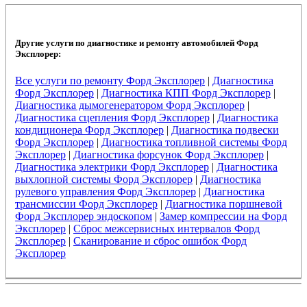
Другие услуги по диагностике и ремонту автомобилей Форд
Эксплорер:
Все услуги по ремонту Форд Эксплорер
|
Диагностика
Форд Эксплорер
|
Диагностика КПП Форд Эксплорер
|
Диагностика дымогенератором Форд Эксплорер
|
Диагностика сцепления Форд Эксплорер
|
Диагностика
кондиционера Форд Эксплорер
|
Диагностика подвески
Форд Эксплорер
|
Диагностика топливной системы Форд
Эксплорер
|
Диагностика форсунок Форд Эксплорер
|
Диагностика электрики Форд Эксплорер
|
Диагностика
выхлопной системы Форд Эксплорер
|
Диагностика
рулевого управления Форд Эксплорер
|
Диагностика
трансмиссии Форд Эксплорер
|
Диагностика поршневой
Форд Эксплорер эндоскопом
|
Замер компрессии на Форд
Эксплорер
|
Сброс межсервисных интервалов Форд
Эксплорер
|
Сканирование и сброс ошибок Форд
Эксплорер