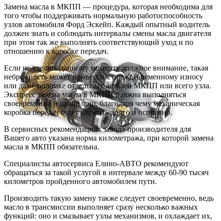
Замена масла в МКПП — процедура, которая необходима для
того чтобы поддерживать нормальную работоспособность
узлов автомобиля Форд Эскейп. Каждый опытный водитель
должен знать и соблюдать интервалы смены масла двигателя
при этом так же выполнять соответствующий уход и по
отношению к коробке передач.
Если не уделять данному моменту должное внимание, такая
небрежность может привести к преждевременному износу
или даже поломке отдельных деталей МКПП или всего узла.
Экспресс замена масла в МКПП должна выполняться
своевременно и правильно, благодаря чему механическая
коробка передач будет служить долго и исправно.
В сервисных рекомендациях завода-производителя для
Вашего авто указана норма километража, при которой замена
масла в МКПП обязательна.
Специалисты автосервиса Елино-АВТО рекомендуют
обращаться за такой услугой в интервале между 60-90 тысяч
километров пройденного автомобилем пути.
Производить такую замену также следует своевременно, ведь
масло в трансмиссии выполняет сразу несколько важных
функций: оно и смазывает узлы механизмов, и охлаждает их,