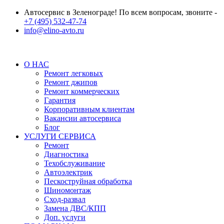
Автосервис в Зеленограде! По всем вопросам, звоните -
+7 (495) 532-47-74
info@elino-avto.ru
О НАС
Ремонт легковых
Ремонт джипов
Ремонт коммерческих
Гарантия
Корпоративным клиентам
Вакансии автосервиса
Блог
УСЛУГИ СЕРВИСА
Ремонт
Диагностика
Техобслуживание
Автоэлектрик
Пескоструйная обработка
Шиномонтаж
Сход-развал
Замена ДВС/КПП
Доп. услуги