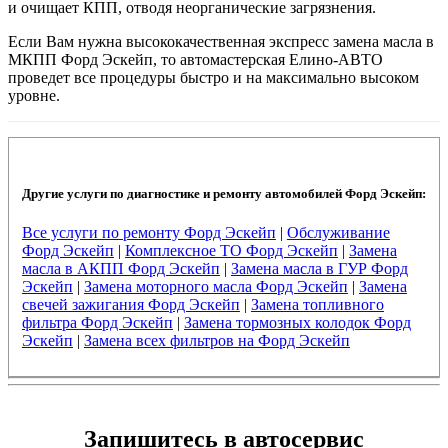
и очищает КПП, отводя неорганические загрязнения.
Если Вам нужна высококачественная экспресс замена масла в
МКПП Форд Эскейп, то автомастерская Елино-АВТО
проведет все процедуры быстро и на максимально высоком
уровне.
Другие услуги по диагностике и ремонту автомобилей Форд Эскейп:
Все услуги по ремонту Форд Эскейп
|
Обслуживание
Форд Эскейп
|
Комплексное ТО Форд Эскейп
|
Замена
масла в АКПП Форд Эскейп
|
Замена масла в ГУР Форд
Эскейп
|
Замена моторного масла Форд Эскейп
|
Замена
свечей зажигания Форд Эскейп
|
Замена топливного
фильтра Форд Эскейп
|
Замена тормозных колодок Форд
Эскейп
|
Замена всех фильтров на Форд Эскейп
Запишитесь в автосервис