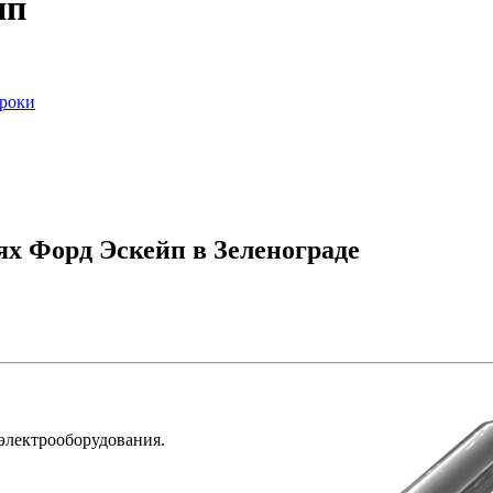
йп
сроки
х Форд Эскейп в Зеленограде
 электрооборудования.