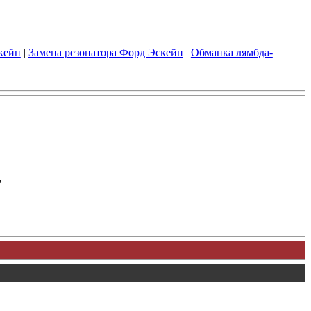
кейп
|
Замена резонатора Форд Эскейп
|
Обманка лямбда-
у