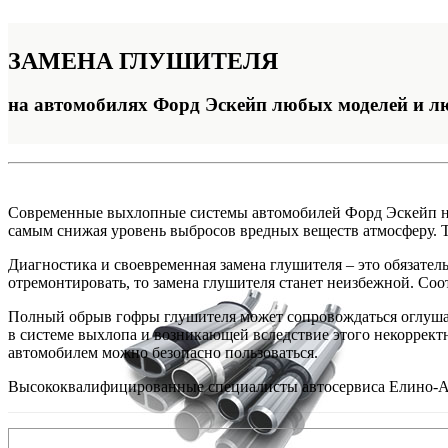
ЗАМЕНА
ГЛУШИТЕЛЯ
на автомобилях Форд Эскейп любых моделей и л
Современные выхлопные системы автомобилей Форд Эскейп не 
самым снижая уровень выбросов вредных веществ атмосферу. Та
Диагностика и своевременная замена глушителя – это обязател
отремонтировать, то замена глушителя станет неизбежной. Соо
Полный обрыв гофры глушителя может сопровождаться оглушающ
в системе выхлопа и возникающей вследствие этого некорректн
автомобилем можно безопасно пользоваться.
Высококвалифицированные специалисты автосервиса Елино-АВТ