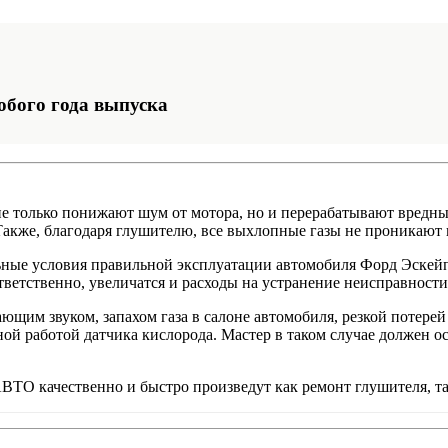
юбого года выпуска
только понижают шум от мотора, но и перерабатывают вредные 
кже, благодаря глушителю, все выхлопные газы не проникают в 
ьные условия правильной эксплуатации автомобиля Форд Эскейп.
тветственно, увеличатся и расходы на устранение неисправности
им звуком, запахом газа в салоне автомобиля, резкой потерей
ой работой датчика кислорода. Мастер в таком случае должен о
О качественно и быстро произведут как ремонт глушителя, так