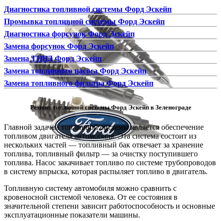
Диагностика топливной системы Форд Эскейп
Промывка топливной системы Форд Эскейп
Диагностика форсунок Форд Эскейп
Замена форсунок Форд Эскейп
Замена ТНВД Форд Эскейп
Замена топливного насоса Форд Эскейп
Замена топливного фильтра Форд Эскейп
Ремонт топливной системы Форд Эскейп в Зеленограде
Главной задачей топливной системы является обеспечение
топливом двигателя автомобиля. Эта система состоит из
нескольких частей — топливный бак отвечает за хранение
топлива, топливный фильтр — за очистку поступившего
топлива. Насос закачивает топливо по системе трубопроводов
в систему впрыска, которая распыляет топливо в двигатель.
Топливную систему автомобиля можно сравнить с
кровеносной системой человека. От ее состояния в
значительной степени зависит работоспособность и основные
эксплуатационные показатели машины.