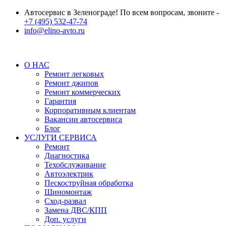
Автосервис в Зеленограде! По всем вопросам, звоните -
+7 (495) 532-47-74
info@elino-avto.ru
О НАС
Ремонт легковых
Ремонт джипов
Ремонт коммерческих
Гарантия
Корпоративным клиентам
Вакансии автосервиса
Блог
УСЛУГИ СЕРВИСА
Ремонт
Диагностика
Техобслуживание
Автоэлектрик
Пескоструйная обработка
Шиномонтаж
Сход-развал
Замена ДВС/КПП
Доп. услуги