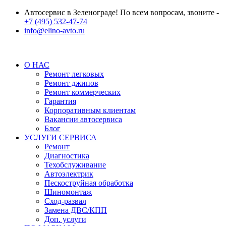
Автосервис в Зеленограде! По всем вопросам, звоните -
+7 (495) 532-47-74
info@elino-avto.ru
О НАС
Ремонт легковых
Ремонт джипов
Ремонт коммерческих
Гарантия
Корпоративным клиентам
Вакансии автосервиса
Блог
УСЛУГИ СЕРВИСА
Ремонт
Диагностика
Техобслуживание
Автоэлектрик
Пескоструйная обработка
Шиномонтаж
Сход-развал
Замена ДВС/КПП
Доп. услуги