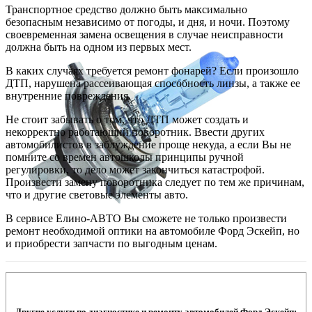
Транспортное средство должно быть максимально
безопасным независимо от погоды, и дня, и ночи. Поэтому
своевременная замена освещения в случае неисправности
должна быть на одном из первых мест.
В каких случаях требуется ремонт фонарей? Если произошло
ДТП, нарушена рассеивающая способность линзы, а также ее
внутренние повреждения.
Не стоит забывать о том, что ДТП может создать и
некорректно работающий поворотник. Ввести других
автомобилистов в заблуждение проще некуда, а если Вы не
помните со времен автошколы принципы ручной
регулировки, то дело может закончиться катастрофой.
Произвести замену поворотника следует по тем же причинам,
что и другие световые элементы авто.
В сервисе Елино-АВТО Вы сможете не только произвести
ремонт необходимой оптики на автомобиле Форд Эскейп, но
и приобрести запчасти по выгодным ценам.
Другие услуги по диагностике и ремонту автомобилей Форд Эскейп: