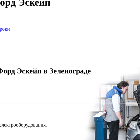
орд Эскейп
сроки
орд Эскейп в Зеленограде
 электрооборудования.