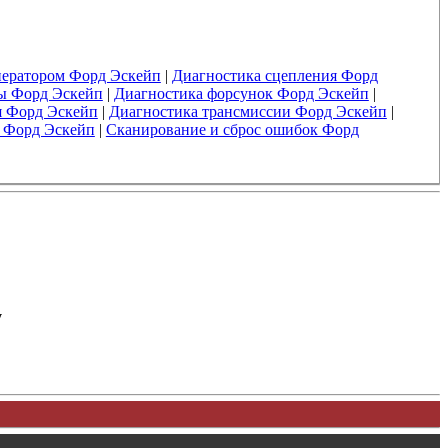
нератором Форд Эскейп
|
Диагностика сцепления Форд
ы Форд Эскейп
|
Диагностика форсунок Форд Эскейп
|
я Форд Эскейп
|
Диагностика трансмиссии Форд Эскейп
|
 Форд Эскейп
|
Сканирование и сброс ошибок Форд
у