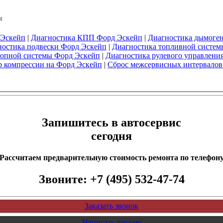
:
 Эскейп
|
Диагностика КПП Форд Эскейп
|
Диагностика дымоге
ностика подвески Форд Эскейп
|
Диагностика топливной систем
лопной системы Форд Эскейп
|
Диагностика рулевого управлени
р компрессии на Форд Эскейп
|
Сброс межсервисных интервалов
Запишитесь в автосервис
сегодня
Рассчитаем предварительную стоимость ремонта по телефон
Звоните:
+7 (495) 532-47-74
Заказать звонок
Написать письмо