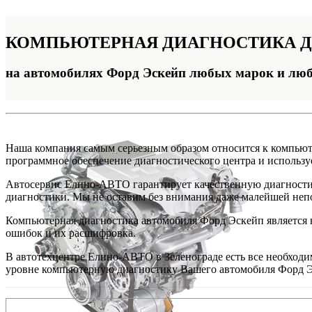
КОМПЬЮТЕРНАЯ
ДИАГНОСТИКА Д
на автомобилях Форд Эскейп любых марок и люб
Наша компания самым серьезным образом относится к компьюте
программное обеспечение диагностического центра и использ
Автосервис Елино-АВТО гарантирует качественную диагностик
диагностики. Мы не оставим без внимания даже малейшей непол
Компьютерная диагностика автомобиля Форд Эскейп является 
ошибок и их расшифровка.
В автотехцентре Елино-АВТО в Зеленограде есть все необход
уровне компьютерную диагностику Вашего автомобиля Форд Э