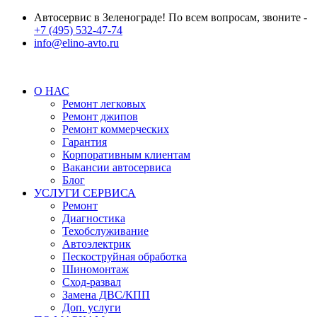
Автосервис в Зеленограде! По всем вопросам, звоните -
+7 (495) 532-47-74
info@elino-avto.ru
О НАС
Ремонт легковых
Ремонт джипов
Ремонт коммерческих
Гарантия
Корпоративным клиентам
Вакансии автосервиса
Блог
УСЛУГИ СЕРВИСА
Ремонт
Диагностика
Техобслуживание
Автоэлектрик
Пескоструйная обработка
Шиномонтаж
Сход-развал
Замена ДВС/КПП
Доп. услуги