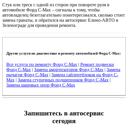
Стук или треск с одной из сторон при повороте руля в
автомобиле Форд C-Max – сигналы к тому, чтобы
автовладелец безотлагательно поинтересовался, сколько стоит
замена гранаты, и обратился на автосервис Елино-АВТО в
Зеленограде для проведения ремонта.
Другие услуги по диагностике и ремонту автомобилей Форд C-Max:
Все услуги по ремонту Форд C-Max
|
Ремонт подвески
Форд C-Max
|
Замена амортизаторов Форд C-Max
|
Замена
рычагов Форд C-Max
|
Замена сайлентблоков на Форд C-
Max
|
Замена ступичных подшипников Форд C-Max
|
Замена шаровых опор Форд C-Max
Запишитесь в автосервис
сегодня