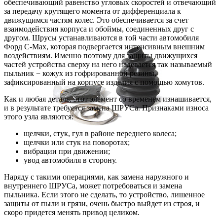
обеспечивающий равенство угловых скоростей и отвечающий
за передачу крутящего момента от дифференциала к
движущимся частям колес. Это обеспечивается за счет
взаимодействия корпуса и обоймы, соединенных друг с
другом. Шрусы устанавливаются в той части автомобиля
Форд C-Max, которая подвергается интенсивным внешним
воздействиям. Именно поэтому для защиты движущихся
частей устройства сверху на него надевается так называемый
пыльник − кожух из гофрированной резины,
зафиксированный на корпусе изделия с помощью хомутов.
Как и любая деталь, этот элемент со временем изнашивается,
и в результате требуется замена ШРУСа. Признаками износа
этого узла являются:
щелчки, стук, гул в районе переднего колеса;
щелчки или стук на поворотах;
вибрации при движении;
увод автомобиля в сторону.
Наряду с такими операциями, как замена наружного и
внутреннего ШРУСа, может потребоваться и замена
пыльника. Если этого не сделать, то устройство, лишенное
защиты от пыли и грязи, очень быстро выйдет из строя, и
скоро придется менять привод целиком.