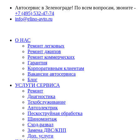
Автосервис в Зеленограде! По всем вопросам, звоните -
+7 (495) 532-47-74
info@elino-avto.ru
О НАС
Ремонт легковых
Ремонт джипов
Ремонт коммерческих
Гарантия
Корпоративным клиентам
Вакансии автосервиса
Блог
УСЛУГИ СЕРВИСА
Ремонт
Диагностика
Техобслуживание
Автоэлектрик
Пескоструйная обработка
Шиномонтаж
Сход-развал
Замена ДВС/КПП
Доп. услуги