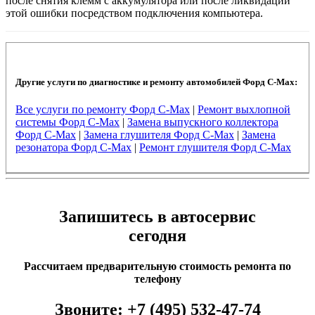
после снятия клемм с аккумулятора или после ликвидации
этой ошибки посредством подключения компьютера.
Другие услуги по диагностике и ремонту автомобилей Форд C-Max:
Все услуги по ремонту Форд C-Max
|
Ремонт выхлопной
системы Форд C-Max
|
Замена выпускного коллектора
Форд C-Max
|
Замена глушителя Форд C-Max
|
Замена
резонатора Форд C-Max
|
Ремонт глушителя Форд C-Max
Запишитесь в автосервис
сегодня
Рассчитаем предварительную стоимость ремонта по
телефону
Звоните:
+7 (495) 532-47-74