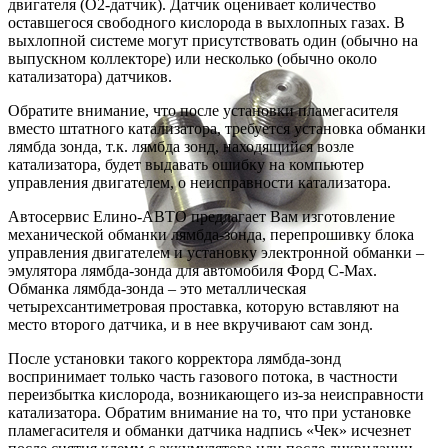
двигателя (O2-датчик). Датчик оценивает количество
оставшегося свободного кислорода в выхлопных газах. В
выхлопной системе могут присутствовать один (обычно на
выпускном коллекторе) или несколько (обычно около
катализатора) датчиков.
Обратите внимание, что после установки пламегасителя
вместо штатного катализатора, требуется установка обманки
лямбда зонда, т.к. лямбда зонд, находящийся возле
катализатора, будет выдавать ошибку на компьютер
управления двигателем, о неисправности катализатора.
Автосервис Елино-АВТО предлагает Вам изготовление
механической обманки лямбда-зонда, перепрошивку блока
управления двигателем и установку электронной обманки –
эмулятора лямбда-зонда для автомобиля Форд C-Max.
Обманка лямбда-зонда – это металлическая
четырехсантиметровая проставка, которую вставляют на
место второго датчика, и в нее вкручивают сам зонд.
После установки такого корректора лямбда-зонд
воспринимает только часть газового потока, в частности
переизбытка кислорода, возникающего из-за неисправности
катализатора. Обратим внимание на то, что при установке
пламегасителя и обманки датчика надпись «Чек» исчезнет