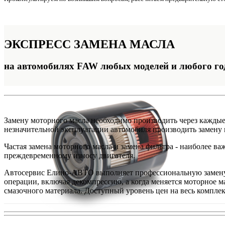
ЭКСПРЕСС
ЗАМЕНА МАСЛА
на автомобилях FAW любых моделей и любого го
Замену моторного масла необходимо производить через каждые 
незначительной эксплуатации автомобиля производить замену м
Частая замена моторного масла и замена фильтра - наиболее в
преждевременному износу двигателя.
Автосервис Елино-АВТО выполняет профессиональную замену 
операции, включая декомпрессию, а когда меняется моторное м
смазочного материала. Доступный уровень цен на весь комплек