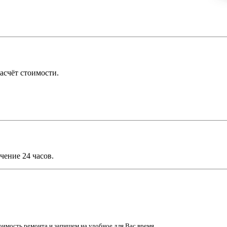
асчёт стоимости.
чение 24 часов.
имость ремонта и запишем на удобное для Вас время.