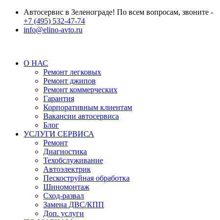
Автосервис в Зеленограде! По всем вопросам, звоните -
+7 (495) 532-47-74
info@elino-avto.ru
О НАС
Ремонт легковых
Ремонт джипов
Ремонт коммерческих
Гарантия
Корпоративным клиентам
Вакансии автосервиса
Блог
УСЛУГИ СЕРВИСА
Ремонт
Диагностика
Техобслуживание
Автоэлектрик
Пескоструйная обработка
Шиномонтаж
Сход-развал
Замена ДВС/КПП
Доп. услуги