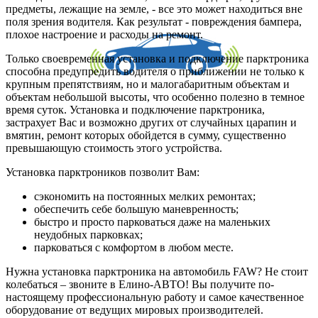
предметы, лежащие на земле, - все это может находиться вне
поля зрения водителя. Как результат - повреждения бампера,
плохое настроение и расходы на ремонт.
Только своевременная установка и подключение парктроника
способна предупредить водителя о приближении не только к
крупным препятствиям, но и малогабаритным объектам и
объектам небольшой высоты, что особенно полезно в темное
время суток. Установка и подключение парктроника,
застрахует Вас и возможно других от случайных царапин и
вмятин, ремонт которых обойдется в сумму, существенно
превышающую стоимость этого устройства.
Установка парктроников позволит Вам:
сэкономить на постоянных мелких ремонтах;
обеспечить себе большую маневренность;
быстро и просто парковаться даже на маленьких
неудобных парковках;
парковаться с комфортом в любом месте.
Нужна установка парктроника на автомобиль FAW? Не стоит
колебаться – звоните в Елино-АВТО! Вы получите по-
настоящему профессиональную работу и самое качественное
оборудование от ведущих мировых производителей.