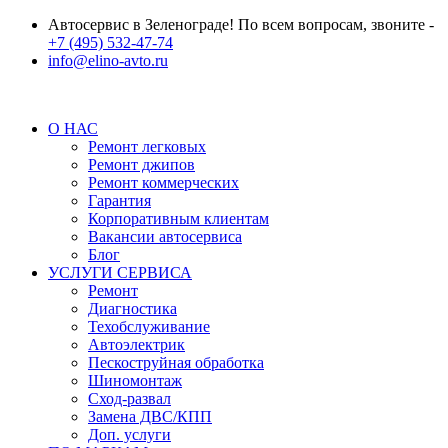
Автосервис в Зеленограде! По всем вопросам, звоните -
+7 (495) 532-47-74
info@elino-avto.ru
О НАС
Ремонт легковых
Ремонт джипов
Ремонт коммерческих
Гарантия
Корпоративным клиентам
Вакансии автосервиса
Блог
УСЛУГИ СЕРВИСА
Ремонт
Диагностика
Техобслуживание
Автоэлектрик
Пескоструйная обработка
Шиномонтаж
Сход-развал
Замена ДВС/КПП
Доп. услуги