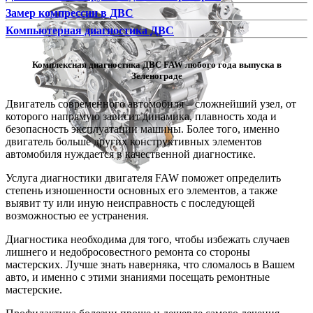
Замер компрессии в ДВС
Компьютерная диагностика ДВС
Комплексная диагностика ДВС FAW любого года выпуска в
Зеленограде
Двигатель современного автомобиля – сложнейший узел, от
которого напрямую зависит динамика, плавность хода и
безопасность эксплуатации машины. Более того, именно
двигатель больше других конструктивных элементов
автомобиля нуждается в качественной диагностике.
Услуга диагностики двигателя FAW поможет определить
степень изношенности основных его элементов, а также
выявит ту или иную неисправность с последующей
возможностью ее устранения.
Диагностика необходима для того, чтобы избежать случаев
лишнего и недобросовестного ремонта со стороны
мастерских. Лучше знать наверняка, что сломалось в Вашем
авто, и именно с этими знаниями посещать ремонтные
мастерские.