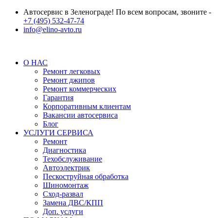
Автосервис в Зеленограде! По всем вопросам, звоните -
+7 (495) 532-47-74
info@elino-avto.ru
О НАС
Ремонт легковых
Ремонт джипов
Ремонт коммерческих
Гарантия
Корпоративным клиентам
Вакансии автосервиса
Блог
УСЛУГИ СЕРВИСА
Ремонт
Диагностика
Техобслуживание
Автоэлектрик
Пескоструйная обработка
Шиномонтаж
Сход-развал
Замена ДВС/КПП
Доп. услуги