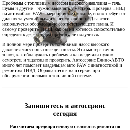
Проблемы с топливным насосом высокого давления – течь,
шумы и другие – нужно выявлять у мастера. Проверка ТНВД
на автомобиле FAW – мероприятие сложное, и оно требует от
диагноста умений выявить неисправности. Для этого
используется оборудование соответствующего плана. И
самому проверить ТНВД, как бы ни хотелось самостоятельно
определить дефект и его причину, не получится.
В полной мере проверить топливный насос высокого
давления могут опытные диагносты. Эти мастера точно
знают, как обнаружить проблему и какие детали нужно
осмотреть и тщательно проверить. Автосервис Елино-АВТО
много лет помогает владельцам авто FAW с диагностикой и
ремонтом ТНВД. Обращайтесь в наш сервис при
обнаружении поломок в топливной системе.
Запишитесь в автосервис
сегодня
Рассчитаем предварительную стоимость ремонта по