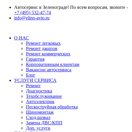
Автосервис в Зеленограде! По всем вопросам, звоните -
+7 (495) 532-47-74
info@elino-avto.ru
О НАС
Ремонт легковых
Ремонт джипов
Ремонт коммерческих
Гарантия
Корпоративным клиентам
Вакансии автосервиса
Блог
УСЛУГИ СЕРВИСА
Ремонт
Диагностика
Техобслуживание
Автоэлектрик
Пескоструйная обработка
Шиномонтаж
Сход-развал
Замена ДВС/КПП
Доп. услуги