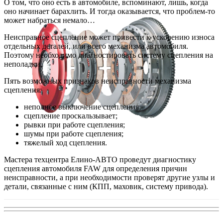
О том, что оно есть в автомобиле, вспоминают, лишь, когда
оно начинает барахлить. И тогда оказывается, что проблем-то
может набраться немало…
Неисправное сцепление может привести к ускорению износа
отдельных деталей, или всего механизма автомобиля.
Поэтому необходимо диагностировать систему сцепления на
неполадки.
Пять возможных признаков неисправности механизма
сцепления:
неполное выключение сцепления;
сцепление проскальзывает;
рывки при работе сцепления;
шумы при работе сцепления;
тяжелый ход сцепления.
Мастера техцентра Елино-АВТО проведут диагностику
сцепления автомобиля FAW для определения причин
неисправности, а при необходимости проверят другие узлы и
детали, связанные с ним (КПП, маховик, систему привода).