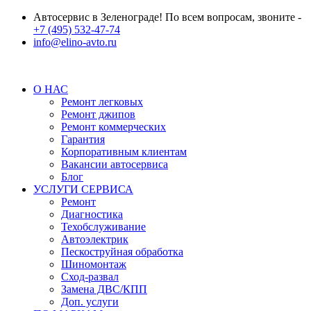
Автосервис в Зеленограде! По всем вопросам, звоните -
+7 (495) 532-47-74
info@elino-avto.ru
О НАС
Ремонт легковых
Ремонт джипов
Ремонт коммерческих
Гарантия
Корпоративным клиентам
Вакансии автосервиса
Блог
УСЛУГИ СЕРВИСА
Ремонт
Диагностика
Техобслуживание
Автоэлектрик
Пескоструйная обработка
Шиномонтаж
Сход-развал
Замена ДВС/КПП
Доп. услуги