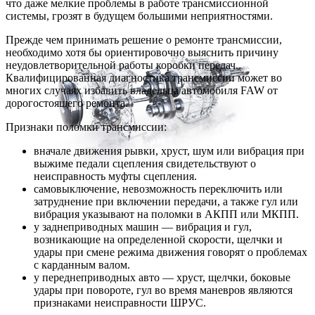
что даже мелкие проблемы в работе трансмиссионной
системы, грозят в будущем большими неприятностями.
Прежде чем принимать решение о ремонте трансмиссии,
необходимо хотя бы ориентировочно выяснить причину
неудовлетворительной работы коробки передач.
Квалифицированная диагностика трансмиссии может во
многих случаях избавить владельца автомобиля FAW от
дорогостоящего ремонта.
Признаки поломки трансмиссии:
вначале движения рывки, хруст, шум или вибрация при
выжиме педали сцепления свидетельствуют о
неисправность муфты сцепления.
самовыключение, невозможность переключить или
затруднение при включении передачи, а также гул или
вибрация указывают на поломки в АКПП или МКПП.
у заднеприводных машин — вибрация и гул,
возникающие на определенной скорости, щелчки и
удары при смене режима движения говорят о проблемах
с карданным валом.
у переднеприводных авто — хруст, щелчки, боковые
удары при повороте, гул во время маневров являются
признаками неисправности ШРУС.