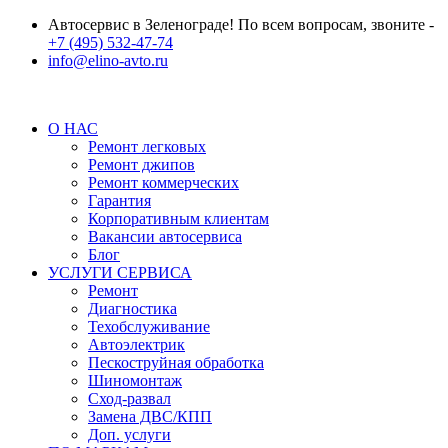
Автосервис в Зеленограде! По всем вопросам, звоните -
+7 (495) 532-47-74
info@elino-avto.ru
О НАС
Ремонт легковых
Ремонт джипов
Ремонт коммерческих
Гарантия
Корпоративным клиентам
Вакансии автосервиса
Блог
УСЛУГИ СЕРВИСА
Ремонт
Диагностика
Техобслуживание
Автоэлектрик
Пескоструйная обработка
Шиномонтаж
Сход-развал
Замена ДВС/КПП
Доп. услуги