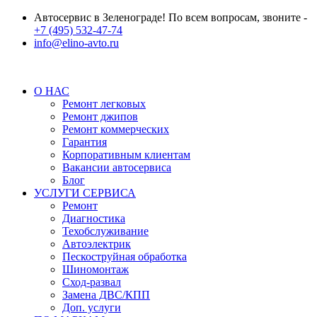
Автосервис в Зеленограде! По всем вопросам, звоните -
+7 (495) 532-47-74
info@elino-avto.ru
О НАС
Ремонт легковых
Ремонт джипов
Ремонт коммерческих
Гарантия
Корпоративным клиентам
Вакансии автосервиса
Блог
УСЛУГИ СЕРВИСА
Ремонт
Диагностика
Техобслуживание
Автоэлектрик
Пескоструйная обработка
Шиномонтаж
Сход-развал
Замена ДВС/КПП
Доп. услуги