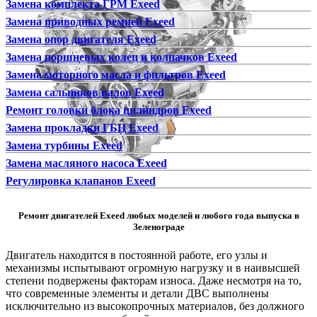
Замена комплекта ГРМ Exeed
Замена приводных ремней Exeed
Замена опор двигателя Exeed
Замена поршневых колец и колпачков Exeed
Замена моторного масла и фильтров Exeed
Замена сальников валов Exeed
Ремонт головки блока цилиндров Exeed
Замена прокладки ГБЦ Exeed
Замена турбины Exeed
Замена масляного насоса Exeed
Регулировка клапанов Exeed
Ремонт двигателей Exeed любых моделей и любого года выпуска в
Зеленограде
Двигатель находится в постоянной работе, его узлы и
механизмы испытывают огромную нагрузку и в наивысшей
степени подвержены факторам износа. Даже несмотря на то,
что современные элементы и детали ДВС выполнены
исключительно из высокопрочных материалов, без должного