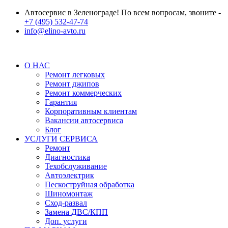
Автосервис в Зеленограде! По всем вопросам, звоните -
+7 (495) 532-47-74
info@elino-avto.ru
О НАС
Ремонт легковых
Ремонт джипов
Ремонт коммерческих
Гарантия
Корпоративным клиентам
Вакансии автосервиса
Блог
УСЛУГИ СЕРВИСА
Ремонт
Диагностика
Техобслуживание
Автоэлектрик
Пескоструйная обработка
Шиномонтаж
Сход-развал
Замена ДВС/КПП
Доп. услуги