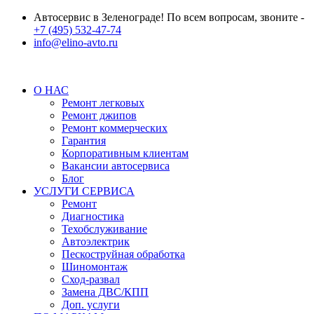
Автосервис в Зеленограде! По всем вопросам, звоните -
+7 (495) 532-47-74
info@elino-avto.ru
О НАС
Ремонт легковых
Ремонт джипов
Ремонт коммерческих
Гарантия
Корпоративным клиентам
Вакансии автосервиса
Блог
УСЛУГИ СЕРВИСА
Ремонт
Диагностика
Техобслуживание
Автоэлектрик
Пескоструйная обработка
Шиномонтаж
Сход-развал
Замена ДВС/КПП
Доп. услуги