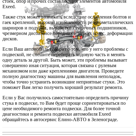
стоек, опор и прочих составляющих элементов автомобиля
Exeed.
Также стук может возникать вследствие ослабления болтов и
гаек креплений, высокой изношенности резинометаллических
шарниров и подушек, выработки ступичных подшипников,
чрезмерном дисбалансе передних и задних колес, деформации
дисков.
Если Ваш автомобиль говорит о том, что у него проблемы с
подвеской, не спешите перебирать ходовую часть и менять
одну деталь за другой. Быть может, эти проблемы вызывает
совершенно иная ситуация, которая связана с рулевым
механизмом или даже креплениями двигателя. Проведите
полную диагностику машины для выявления неполадок,
чтобы точно устранить возникшие неприятные стуки. Это
поможет Вам легко получить хороший результат ремонта.
Если у Вас получилось самостоятельно определить причину
стука в подвеске, то Вам будет проще сориентироваться по
цене необходимого ремонта подвески. Для более точной
диагностики и ремонта подвески автомобиля Exeed
обращайтесь в автосервис Елино-АВТО в Зеленограде.