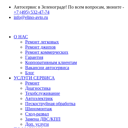
Автосервис в Зеленограде! По всем вопросам, звоните -
+7 (495) 532-47-74
info@elino-avto.ru
О НАС
Ремонт легковых
Ремонт джипов
Ремонт коммерческих
Гарантия
Корпоративным клиентам
Вакансии автосервиса
Блог
УСЛУГИ СЕРВИСА
Ремонт
Диагностика
Техобслуживание
Автоэлектрик
Пескоструйная обработка
Шиномонтаж
Сход-развал
Замена ДВС/КПП
Доп. услуги