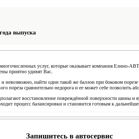
 года выпуска
из многочисленных услуг, которые оказывает компания Елино-А
ены приятно удивят Вас.
й и невозможно, найти один такой же баллон при боковом порез
вого пореза сравнительно недорога и ее может себе позволить а
олагают восстановление повреждённой поверхности шины и ву
ходит процесс балансировки и становится готовым к дальнейше
Запишитесь в автосервис