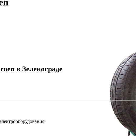
en
roen в Зеленограде
 электрооборудования.