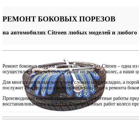
РЕМОНТ
БОКОВЫХ ПОРЕЗОВ
на автомобилях Citroen любых моделей и любого
Ремонт боковых порезов шин на автомобилях Citroen – одна 
осуществляем полный спектр работ по ремонту колес, а наши ц
Для многих автовладельце очень сложно или накладно, а поро
послужит Вам до износа всего комплекта. Услуга ремонта боко
Производимые нашими специалистами ремонтные работы предп
восстанавливающих корд. После проведённых работ колесо про