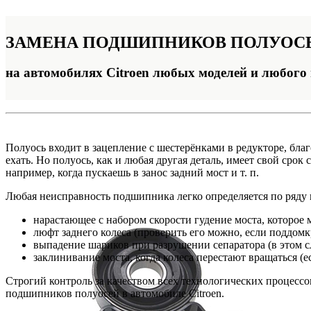
ЗАМЕНА
ПОДШИПНИКОВ ПОЛУОС
на автомобилях Citroen любых моделей и любого
Полуось входит в зацепление с шестерёнками в редукторе, бла
ехать. Но полуось, как и любая другая деталь, имеет свой сро
например, когда пускаешь в занос задний мост и т. п.
Любая неисправность подшипника легко определяется по ряду 
нарастающее с набором скорости гудение моста, которое 
люфт заднего колеса (проверить его можно, если поддомк
выпадение шариков при разрушении сепаратора (в этом с
заклинивание моста, когда колеса перестают вращаться (е
Строгий контроль за качеством всех технологических процесс
подшипников полуосей в автомобиле Citroen.