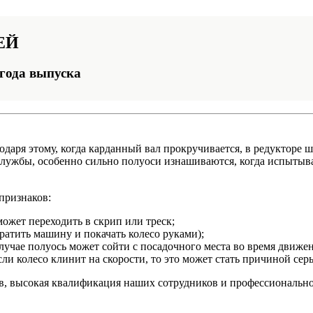
ЕЙ
 года выпуска
годаря этому, когда карданный вал прокручивается, в редукторе
к службы, особенно сильно полуоси изнашиваются, когда испытыв
признаков:
может переходить в скрип или треск;
ратить машину и покачать колесо руками);
лучае полуось может сойти с посадочного места во время движен
сли колесо клинит на скорости, то это может стать причиной сер
ов, высокая квалификация наших сотрудников и профессиональн