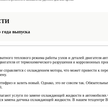
СТИ
о года выпуска
атного теплового режима работы узлов и деталей двигателя авт
вигателя от термохимического разрушения и коррозионных про
е справляется с охлаждением мотора, что может привести к пер
ену.
нтифриз и залить новый. Однако, это не совсем так. Обязатель
й.
гают услуги по замене охлаждающей жидкости в автомобилях Ch
тся замена датчика охлаждающей жидкости. В нашем техцентре В