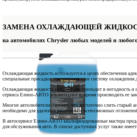
ЗАМЕНА
ОХЛАЖДАЮЩЕЙ ЖИДКО
на автомобилях Chrysler любых моделей и любог
Охлаждающая жидкость используется в целях обеспечения адекв
специальные присадки, предохраняющие систему охлаждения д
Охлаждающая жидкость со временем приходит в негодность и н
сервиса Елино-АВТО рекомендуют вовремя производить ее зам
Многие автолюбители считают, что достаточно слить старый а
необходимо для удаления ржавчины и всевозможных отложени
В автосервисе Елино-АВТО квалифицированные мастера предла
для обслуживания авто. В списке доступных услуг также имее