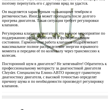
поэтому перепутать его с другими вряд ли удастся.
Он выделяется характерным «цокающим» тембром и
ритмичностью. Иногда может пропадать после долгого
прогрева двигателя. Такая ситуация требует регулировки
клапанов.
Регулировка клапанов двигателя это важное мероприятие по
поддержанию работы двигателя в функциональном
состоянии. Гармоничная работа клапанов подразумевает
максимальное полное распределение энергии взрывного
момента и передачи её по коленвалу через трансмиссию к
колесам.
Посторонний шум в двигателе? Не затягивайте! Обратитесь к
профессиональному мотористу за диагностикой двигателя
Chrysler. Специалисты Елино-АВТО проведут грамотную
диагностику двигателя, с высокой точностью определят
причину шума и по необходимости произведут регулировку
клапанов.