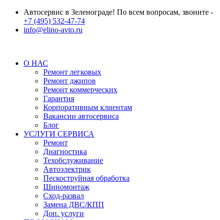
Автосервис в Зеленограде! По всем вопросам, звоните -
+7 (495) 532-47-74
info@elino-avto.ru
О НАС
Ремонт легковых
Ремонт джипов
Ремонт коммерческих
Гарантия
Корпоративным клиентам
Вакансии автосервиса
Блог
УСЛУГИ СЕРВИСА
Ремонт
Диагностика
Техобслуживание
Автоэлектрик
Пескоструйная обработка
Шиномонтаж
Сход-развал
Замена ДВС/КПП
Доп. услуги