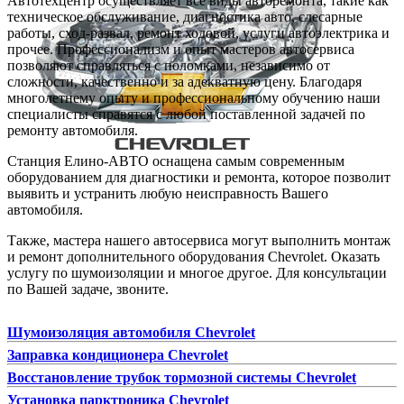
Автотехцентр осуществляет все виды авторемонта, такие как
техническое обслуживание, диагностика авто, слесарные
работы, сход-развал, ремонт ходовой, услуги автоэлектрика и
прочее. Профессионализм и опыт мастеров автосервиса
позволяют справляться с поломками, независимо от
сложности, качественно и за адекватную цену. Благодаря
многолетнему опыту и профессиональному обучению наши
специалисты справятся с любой поставленной задачей по
ремонту автомобиля.
Станция Елино-АВТО оснащена самым современным
оборудованием для диагностики и ремонта, которое позволит
выявить и устранить любую неисправность Вашего
автомобиля.
Также, мастера нашего автосервиса могут выполнить монтаж
и ремонт дополнительного оборудования Chevrolet. Оказать
услугу по шумоизоляции и многое другое. Для консультации
по Вашей задаче, звоните.
Шумоизоляция автомобиля Chevrolet
Заправка кондиционера Chevrolet
Восстановление трубок тормозной системы Chevrolet
Установка парктроника Chevrolet