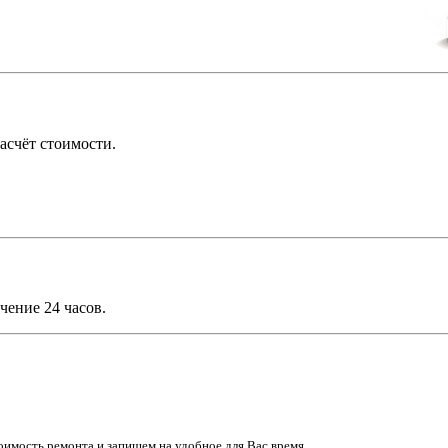
асчёт стоимости.
чение 24 часов.
имость ремонта и запишем на удобное для Вас время.