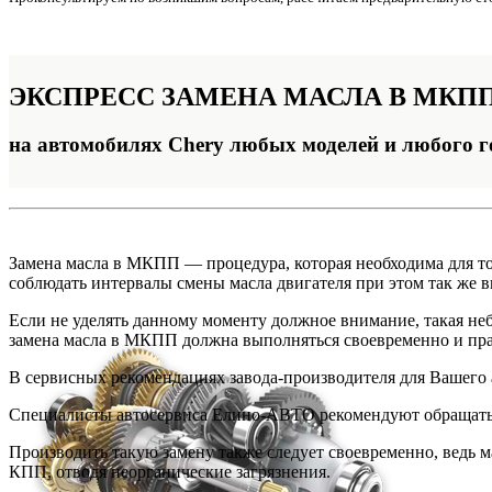
ЭКСПРЕСС
ЗАМЕНА МАСЛА В МКП
на автомобилях Chery любых моделей и любого г
Замена масла в МКПП — процедура, которая необходима для т
соблюдать интервалы смены масла двигателя при этом так же 
Если не уделять данному моменту должное внимание, такая н
замена масла в МКПП должна выполняться своевременно и прав
В сервисных рекомендациях завода-производителя для Вашего 
Специалисты автосервиса Елино-АВТО рекомендуют обращаться
Производить такую замену также следует своевременно, ведь м
КПП, отводя неорганические загрязнения.