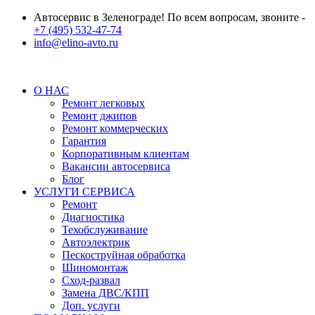
Автосервис в Зеленограде! По всем вопросам, звоните -
+7 (495) 532-47-74
info@elino-avto.ru
О НАС
Ремонт легковых
Ремонт джипов
Ремонт коммерческих
Гарантия
Корпоративным клиентам
Вакансии автосервиса
Блог
УСЛУГИ СЕРВИСА
Ремонт
Диагностика
Техобслуживание
Автоэлектрик
Пескоструйная обработка
Шиномонтаж
Сход-развал
Замена ДВС/КПП
Доп. услуги