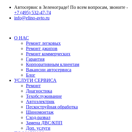
Автосервис в Зеленограде! По всем вопросам, звоните -
+7 (495) 532-47-74
info@elino-avto.ru
О НАС
Ремонт легковых
Ремонт джипов
Ремонт коммерческих
Гарантия
Корпоративным клиентам
Вакансии автосервиса
Блог
УСЛУГИ СЕРВИСА
Ремонт
Диагностика
Техобслуживание
Автоэлектрик
Пескоструйная обработка
Шиномонтаж
Сход-развал
Замена ДВС/КПП
Доп. услуги