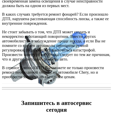
своевременная замена освещения в случае неисправности
должна быть на одном из первых мест.
В каких случаях требуется ремонт фонарей? Если произошло
ДТП, нарушена рассеивающая способность линзы, а также ее
внутренние повреждения.
Не стоит забывать о том, что ДТП может создать и
некорректно работающий поворотник. Ввести других
автомобилистов в заблуждение проще некуда, а если Вы не
помните со времен автошколы принципы ручной
регулировки, то дело может закончиться катастрофой.
Произвести замену поворотника следует по тем же причинам,
что и другие световые элементы авто.
В сервисе Елино-АВТО Вы сможете не только произвести
ремонт необходимой оптики на автомобиле Chery, но и
приобрести запчасти по выгодным ценам.
Запишитесь в автосервис
сегодня