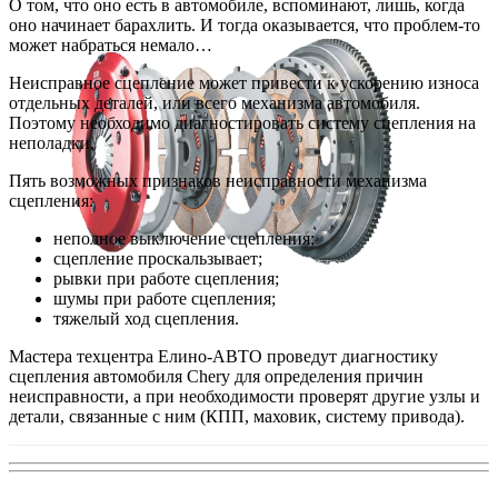
О том, что оно есть в автомобиле, вспоминают, лишь, когда
оно начинает барахлить. И тогда оказывается, что проблем-то
может набраться немало…
Неисправное сцепление может привести к ускорению износа
отдельных деталей, или всего механизма автомобиля.
Поэтому необходимо диагностировать систему сцепления на
неполадки.
Пять возможных признаков неисправности механизма
сцепления:
неполное выключение сцепления;
сцепление проскальзывает;
рывки при работе сцепления;
шумы при работе сцепления;
тяжелый ход сцепления.
Мастера техцентра Елино-АВТО проведут диагностику
сцепления автомобиля Chery для определения причин
неисправности, а при необходимости проверят другие узлы и
детали, связанные с ним (КПП, маховик, систему привода).