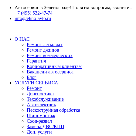
Автосервис в Зеленограде! По всем вопросам, звоните -
+7 (495) 532-47-74
info@elino-avto.ru
О НАС
Ремонт легковых
Ремонт джипов
Ремонт коммерческих
Гарантия
Корпоративным клиентам
Вакансии автосервиса
Блог
УСЛУГИ СЕРВИСА
Ремонт
Диагностика
Техобслуживание
Автоэлектрик
Пескоструйная обработка
Шиномонтаж
Сход-развал
Замена ДВС/КПП
Доп. услуги