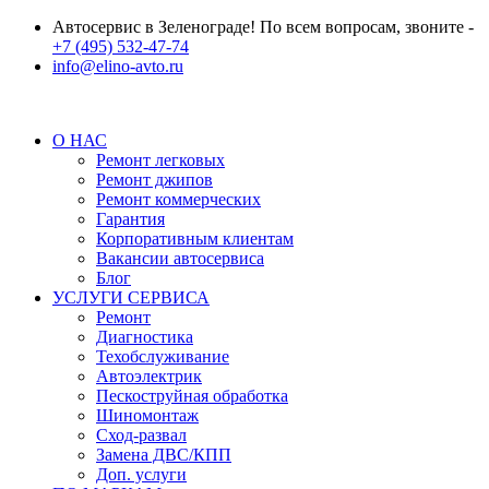
Автосервис в Зеленограде! По всем вопросам, звоните -
+7 (495) 532-47-74
info@elino-avto.ru
О НАС
Ремонт легковых
Ремонт джипов
Ремонт коммерческих
Гарантия
Корпоративным клиентам
Вакансии автосервиса
Блог
УСЛУГИ СЕРВИСА
Ремонт
Диагностика
Техобслуживание
Автоэлектрик
Пескоструйная обработка
Шиномонтаж
Сход-развал
Замена ДВС/КПП
Доп. услуги