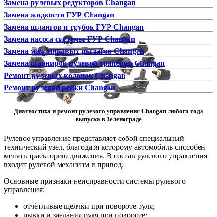
Замена рулевых редукторов Changan
Замена жидкости ГУР Changan
Замена шлангов и трубок ГУР Changan
Замена насоса системы ГУР Changan
Замена маятниковых рычагов Changan
Замена шарниров рулевой трапеции Changan
Ремонт рулевых колонок Changan
Ремонт рулевой рейки Changan
Диагностика и ремонт рулевого управления Changan любого года
выпуска в Зеленограде
Рулевое управление представляет собой специальный
технический узел, благодаря которому автомобиль способен
менять траекторию движения. В состав рулевого управления
входит рулевой механизм и привод.
Основные признаки неисправности системы рулевого
управления:
отчётливые щелчки при повороте руля;
рывки и заедания руля при повороте;