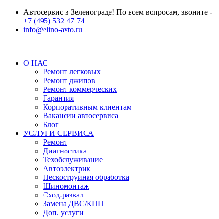
Автосервис в Зеленограде! По всем вопросам, звоните -
+7 (495) 532-47-74
info@elino-avto.ru
О НАС
Ремонт легковых
Ремонт джипов
Ремонт коммерческих
Гарантия
Корпоративным клиентам
Вакансии автосервиса
Блог
УСЛУГИ СЕРВИСА
Ремонт
Диагностика
Техобслуживание
Автоэлектрик
Пескоструйная обработка
Шиномонтаж
Сход-развал
Замена ДВС/КПП
Доп. услуги