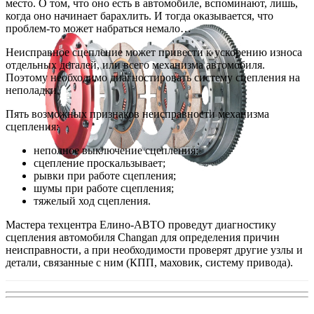
место. О том, что оно есть в автомобиле, вспоминают, лишь,
когда оно начинает барахлить. И тогда оказывается, что
проблем-то может набраться немало…
Неисправное сцепление может привести к ускорению износа
отдельных деталей, или всего механизма автомобиля.
Поэтому необходимо диагностировать систему сцепления на
неполадки.
Пять возможных признаков неисправности механизма
сцепления:
неполное выключение сцепления;
сцепление проскальзывает;
рывки при работе сцепления;
шумы при работе сцепления;
тяжелый ход сцепления.
Мастера техцентра Елино-АВТО проведут диагностику
сцепления автомобиля Changan для определения причин
неисправности, а при необходимости проверят другие узлы и
детали, связанные с ним (КПП, маховик, систему привода).