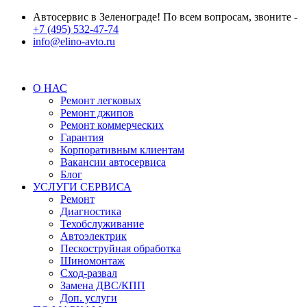
Автосервис в Зеленограде! По всем вопросам, звоните -
+7 (495) 532-47-74
info@elino-avto.ru
О НАС
Ремонт легковых
Ремонт джипов
Ремонт коммерческих
Гарантия
Корпоративным клиентам
Вакансии автосервиса
Блог
УСЛУГИ СЕРВИСА
Ремонт
Диагностика
Техобслуживание
Автоэлектрик
Пескоструйная обработка
Шиномонтаж
Сход-развал
Замена ДВС/КПП
Доп. услуги