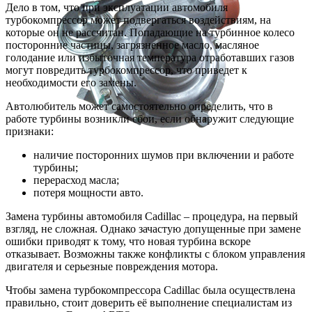
Дело в том, что при эксплуатации автомобиля
турбокомпрессор может подвергаться воздействиям, на
которые он не рассчитан. Попадающие на турбинное колесо
посторонние частицы, загрязненное масло, масляное
голодание или избыточная температура отработавших газов
могут повредить турбокомпрессор, что приведет к
необходимости его замены.
Автолюбитель может самостоятельно определить, что в
работе турбины возникли сбои, если обнаружит следующие
признаки:
наличие посторонних шумов при включении и работе
турбины;
перерасход масла;
потеря мощности авто.
Замена турбины автомобиля Cadillac – процедура, на первый
взгляд, не сложная. Однако зачастую допущенные при замене
ошибки приводят к тому, что новая турбина вскоре
отказывает. Возможны также конфликты с блоком управления
двигателя и серьезные повреждения мотора.
Чтобы замена турбокомпрессора Cadillac была осуществлена
правильно, стоит доверить её выполнение специалистам из