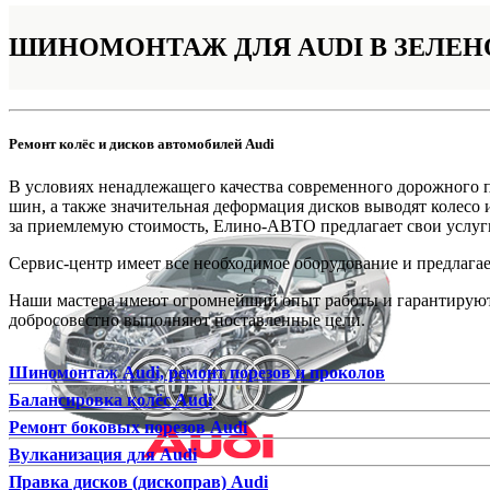
ШИНОМОНТАЖ
ДЛЯ AUDI В ЗЕЛЕ
Ремонт колёс и дисков автомобилей Audi
В условиях ненадлежащего качества современного дорожного 
шин, а также значительная деформация дисков выводят колесо 
за приемлемую стоимость, Елино-АВТО предлагает свои услу
Сервис-центр имеет все необходимое оборудование и предлагае
Наши мастера имеют огромнейший опыт работы и гарантируют 
добросовестно выполняют поставленные цели.
Шиномонтаж Audi, ремонт порезов и проколов
Балансировка колёс Audi
Ремонт боковых порезов Audi
Вулканизация для Audi
Правка дисков (дископрав) Audi