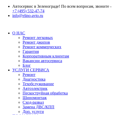
Автосервис в Зеленограде! По всем вопросам, звоните -
+7 (495) 532-47-74
info@elino-avto.ru
О НАС
Ремонт легковых
Ремонт джипов
Ремонт коммерческих
Гарантия
Корпоративным клиентам
Вакансии автосервиса
Блог
УСЛУГИ СЕРВИСА
Ремонт
Диагностика
Техобслуживание
Автоэлектрик
Пескоструйная обработка
Шиномонтаж
Сход-развал
Замена ДВС/КПП
Доп. услуги