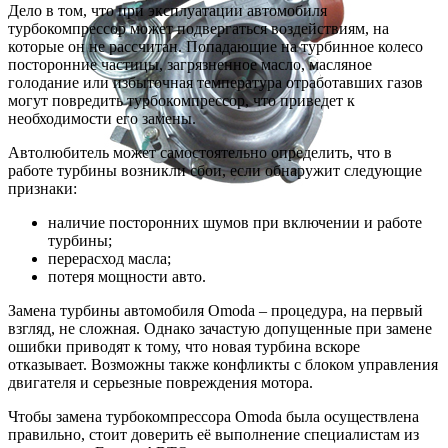
Дело в том, что при эксплуатации автомобиля
турбокомпрессор может подвергаться воздействиям, на
которые он не рассчитан. Попадающие на турбинное колесо
посторонние частицы, загрязненное масло, масляное
голодание или избыточная температура отработавших газов
могут повредить турбокомпрессор, что приведет к
необходимости его замены.
Автолюбитель может самостоятельно определить, что в
работе турбины возникли сбои, если обнаружит следующие
признаки:
наличие посторонних шумов при включении и работе
турбины;
перерасход масла;
потеря мощности авто.
Замена турбины автомобиля Omoda – процедура, на первый
взгляд, не сложная. Однако зачастую допущенные при замене
ошибки приводят к тому, что новая турбина вскоре
отказывает. Возможны также конфликты с блоком управления
двигателя и серьезные повреждения мотора.
Чтобы замена турбокомпрессора Omoda была осуществлена
правильно, стоит доверить её выполнение специалистам из